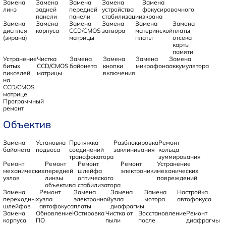
Замена
Замена
Замена
Замена
Замена
линз
задней
передней
устройства
фокусировочного
панели
панели
стабилизации
экрана
Замена
Замена
Замена
Замена
Замена
Замена
дисплея
корпуса
CCD/CMOS
затвора
материнской
платы
(экрана)
матрицы
платы
отсека
карты
памяти
Устранение
Чистка
Замена
Замена
Замена
Замена
битых
CCD/CMOS
байонета
кнопки
микрофона
аккумулятора
пикселей
матрицы
включения
на
CCD/CMOS
матрице
Программный
ремонт
Объектив
Замена
Установка
Протяжка
Разблокировка
Ремонт
байонета
подвеса
соединений
заклинивания
кольца
трансфокатора
зуммирования
Ремонт
Ремонт
Ремонт
Ремонт
Устранение
механических
передней
шлейфа
электроники
механических
узлов
линзы
оптического
повреждений
объектива
стабилизатора
Замена
Ремонт
Замена
Замена
Замена
Настройка
переходных
узла
электронной
узла
мотора
автофокуса
шлейфов
автофокуса
платы
диафрагмы
Замена
Обновление
Юстировка
Чистка от
Восстановление
Ремонт
корпуса
ПО
пыли
после
диафрагмы