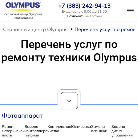
+7 (383) 242-94-13
Ежедневно с 9:00 до 21:00
Сервисный центр Olympus
в
Позвонить
мне утром
Новосибирске
Сервисный центр Olympus
Перечень услуг по ремон
Перечень услуг по
ремонту техники Olympus
Фотоаппарат
Ремонт
Замена
Комплексная
Юстировка
Замена
Замена
материнской
контроллера
чистка
вспышки
диска
платы
питания
управления