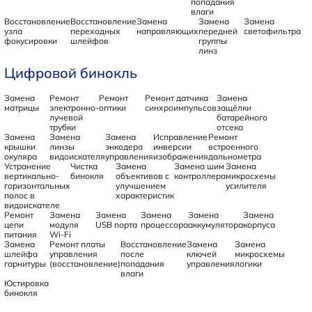
попадания
влаги
Восстановление
Восстановление
Замена
Замена
Замена
узла
переходных
направляющих
передней
светофильтра
фокусировки
шлейфов
группы
линз
Цифровой бинокль
Замена
Ремонт
Ремонт
Ремонт датчика
Замена
матрицы
электронно-
оптики
синхроимпульсов
защёлки
лучевой
батарейного
трубки
отсека
Замена
Замена
Замена
Исправление
Ремонт
крышки
линзы
энкодера
инверсии
встроенного
окуляра
видоискателя
управления
изображения
дальнометра
Устранение
Чистка
Замена
Замена шим
Замена
вертикально-
бинокля
объективов с
контроллера
микросхемы
горизонтальных
улучшением
усилителя
полос в
характеристик
видоискателе
Ремонт
Замена
Замена
Замена
Замена
Замена
цепи
модуля
USB порта
процессора
аккумулятора
корпуса
питания
Wi-Fi
Замена
Ремонт платы
Восстановление
Замена
Замена
шлейфа
управления
после
ключей
микросхемы
гарнитуры
(восстановление)
попадания
управления
логики
влаги
Юстировка
бинокля