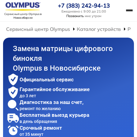
+7 (383) 242-94-13
Ежедневно с 9:00 до 21:00
Сервисный центр Olympus
в
Позвонить
мне утром
Новосибирске
Сервисный центр Olympus
Каталог устройств
Рем
Замена матрицы цифрового
бинокля
Olympus в Новосибирске
Официальный сервис
Гарантийное обслуживание
до 3 лет
Диагностика за наш счет,
ремонт по желанию
Бесплатный выезд курьера
в день обращения
Срочный ремонт
от 35 минут