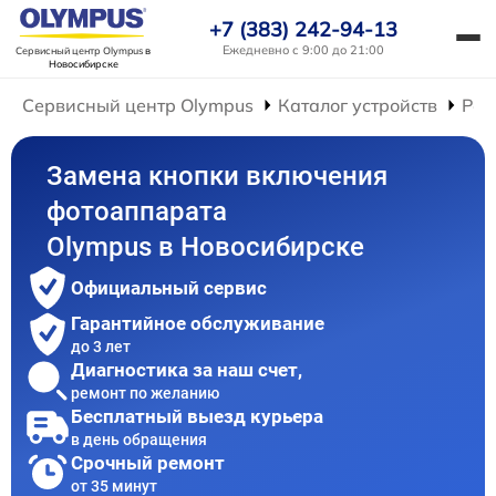
+7 (383) 242-94-13
Ежедневно с 9:00 до 21:00
Сервисный центр Olympus
в
Новосибирске
Сервисный центр Olympus
Каталог устройств
Рем
Замена кнопки включения
фотоаппарата
Olympus в Новосибирске
Официальный сервис
Гарантийное обслуживание
до 3 лет
Диагностика за наш счет,
ремонт по желанию
Бесплатный выезд курьера
в день обращения
Срочный ремонт
от 35 минут