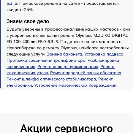
6.3 IS
. При заказе ремонта на сайте - предоставляется
скидка -25%.
Знаем свое дело
Будьте уверены в профессионализме наших мастеров - они
с уверенностью выполнят ремонт Olympus M.ZUIKO DIGITAL
ED 100-400mm F5.0-6.3 IS. По данным наших мастеров в
Новосибирске по ремонту Olympus, наиболее востребованы
следующие услуги:
Замена байонета
,
Установка подвеса
,
Протяжка соединений трансфокатора
,
Разблокировка
заклинивания
,
Ремонт кольца зуммирования
,
Ремонт
механических узлов
,
Ремонт передней линзы объектива
,
Ремонт шлейфа оптического стабилизатора
,
Ремонт
электроники
,
Устранение механических повреждений
.
Акции сервисного