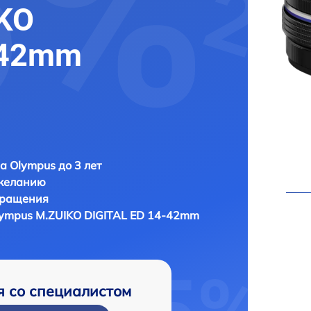
KO
-42mm
а Olympus до 3 лет
 желанию
бращения
ympus M.ZUIKO DIGITAL ED 14-42mm
я со специалистом