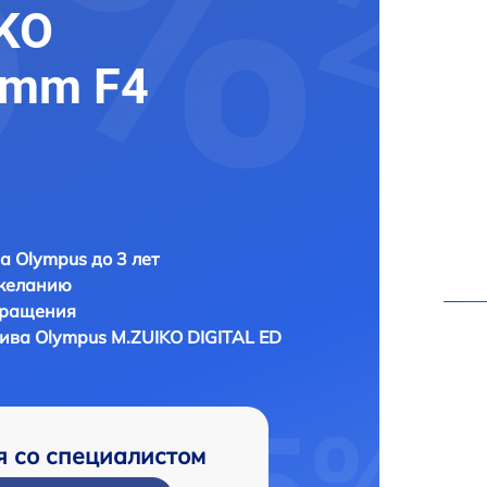
KO
0mm F4
а Olympus до 3 лет
 желанию
бращения
тива
Olympus M.ZUIKO DIGITAL ED
я со специалистом